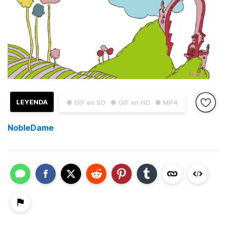
LEYENDA
● GIF en SD
● GIF en HD
● MP4
NobleDame