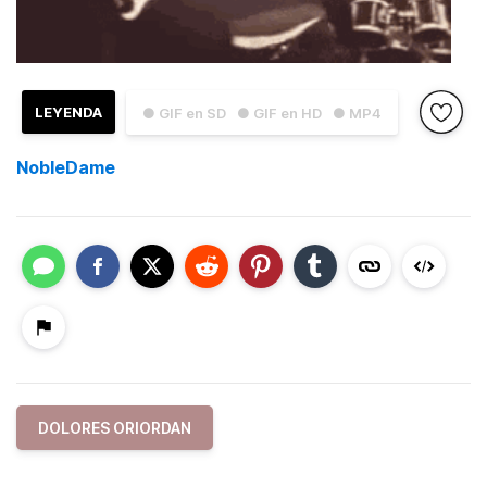
LEYENDA
● GIF en SD
● GIF en HD
● MP4
NobleDame
DOLORES ORIORDAN