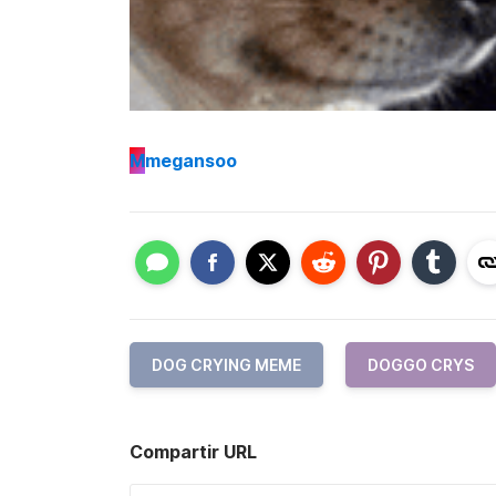
M
megansoo
DOG CRYING MEME
DOGGO CRYS
Compartir URL