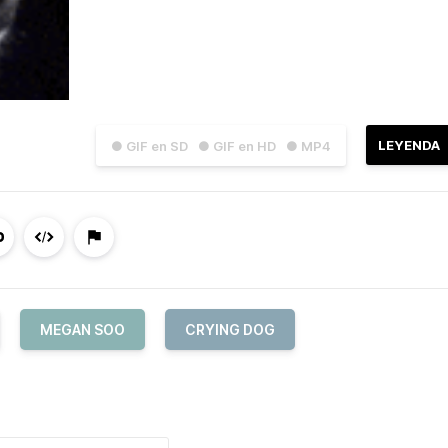
LEYENDA
● GIF en SD
● GIF en HD
● MP4
MEGAN SOO
CRYING DOG