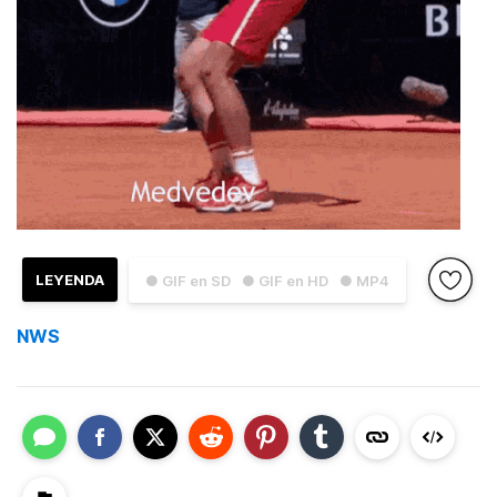
LEYENDA
● GIF en SD
● GIF en HD
● MP4
NWS