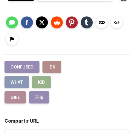
CONFUSED
IDK
WHAT
KID
GIRL
不造
Compartir URL