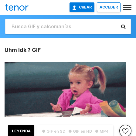
CREAR
ACCEDER
Uhm Idk ? GIF
LEYENDA
● GIF en SD
● GIF en HD
● MP4