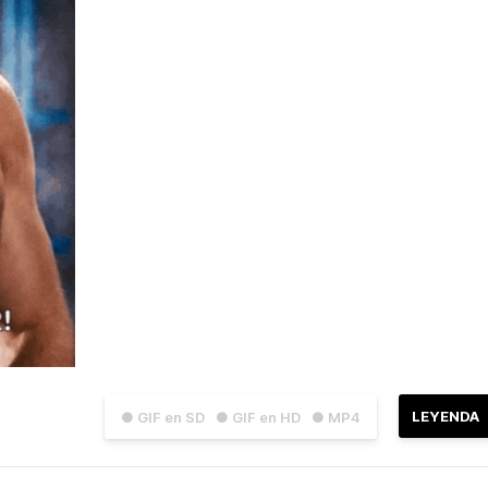
LEYENDA
● GIF en SD
● GIF en HD
● MP4