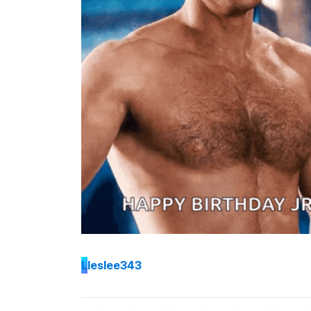
L
leslee343