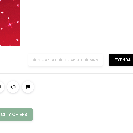
LEYENDA
● GIF en SD
● GIF en HD
● MP4
 CITY CHIEFS