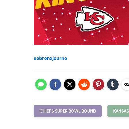
sobronxjourno
CHIEFS SUPER BOWL BOUND
KANSAS