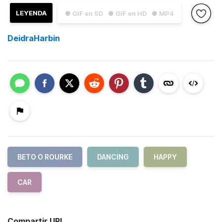
LEYENDA
● GIF en SD
● GIF en HD
● MP4
DeidraHarbin
BETO O ROURKE
DANCING
HAPPY
CAR
Compartir URL