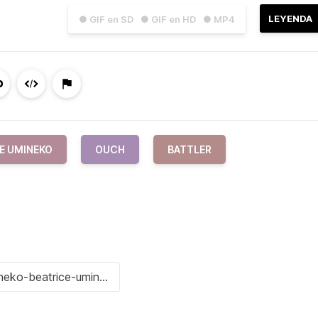
LEYENDA
● GIF en SD
● GIF en HD
● MP4
E UMINEKO
OUCH
BATTLER