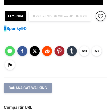
LEYENDA
● GIF en SD
● GIF en HD
● MP4
S
Spanky90
BANANA CAT WALKING
Compartir URL