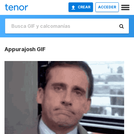
CREAR
ACCEDER
Appurajosh GIF