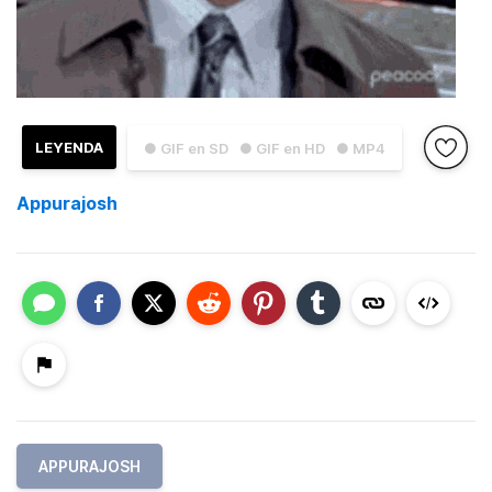
LEYENDA
● GIF en SD
● GIF en HD
● MP4
Appurajosh
APPURAJOSH