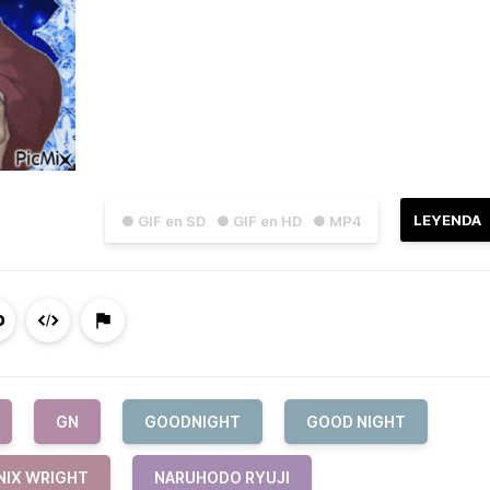
LEYENDA
● GIF en SD
● GIF en HD
● MP4
GN
GOODNIGHT
GOOD NIGHT
NIX WRIGHT
NARUHODO RYUJI