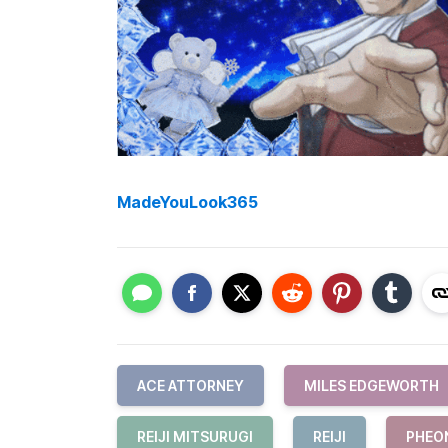
MadeYouLook365
ACE ATTORNEY
MILES EDGEWORTH
REIJI MITSURUGI
REIJI
PHEO