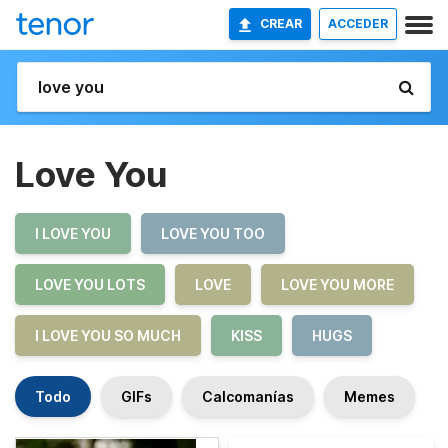
CREAR
ACCEDER
Love You
I LOVE YOU
LOVE YOU TOO
LOVE YOU LOTS
LOVE
LOVE YOU MORE
I LOVE YOU SO MUCH
KISS
HUGS
Todo
GIFs
Calcomanías
Memes