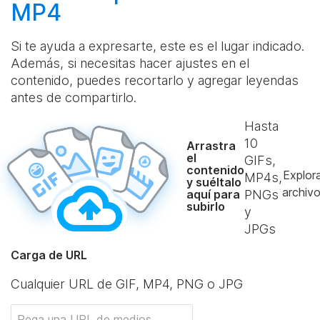
MP4
Si te ayuda a expresarte, este es el lugar indicado.
Además, si necesitas hacer ajustes en el
contenido, puedes recortarlo y agregar leyendas
antes de compartirlo.
Hasta
10
Arrastra
el
GIFs,
contenido
Explor
MP4s,
y suéltalo
archiv
aquí para
PNGs
subirlo
y
JPGs
Carga de URL
Cualquier URL de GIF, MP4, PNG o JPG