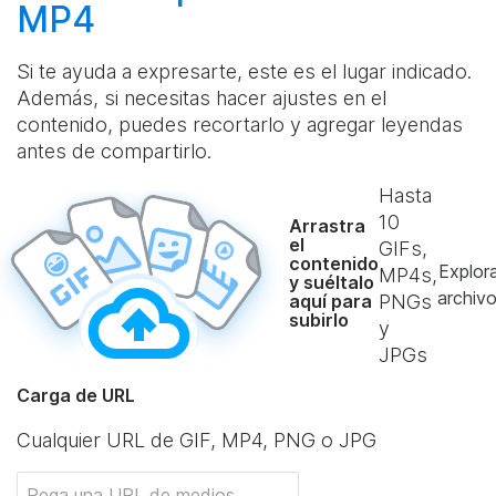
MP4
Si te ayuda a expresarte, este es el lugar indicado.
Además, si necesitas hacer ajustes en el
contenido, puedes recortarlo y agregar leyendas
antes de compartirlo.
Hasta
10
Arrastra
el
GIFs,
contenido
Explor
MP4s,
y suéltalo
archiv
aquí para
PNGs
subirlo
y
JPGs
Carga de URL
Cualquier URL de GIF, MP4, PNG o JPG