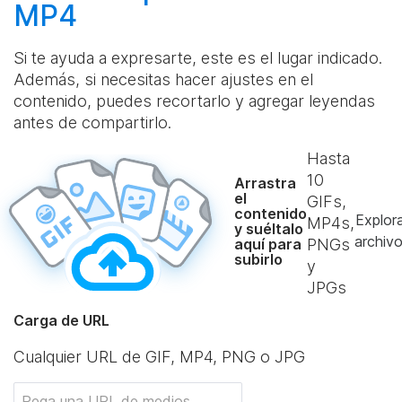
MP4
Si te ayuda a expresarte, este es el lugar indicado.
Además, si necesitas hacer ajustes en el
contenido, puedes recortarlo y agregar leyendas
antes de compartirlo.
Hasta
10
Arrastra
el
GIFs,
contenido
Explor
MP4s,
y suéltalo
archiv
aquí para
PNGs
subirlo
y
JPGs
Carga de URL
Cualquier URL de GIF, MP4, PNG o JPG