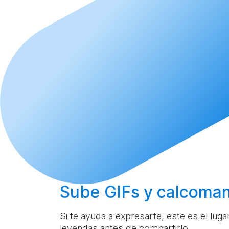
Sube
GIFs y calcoman
Si te ayuda a expresarte, este es el lug
leyendas antes de compartirlo.