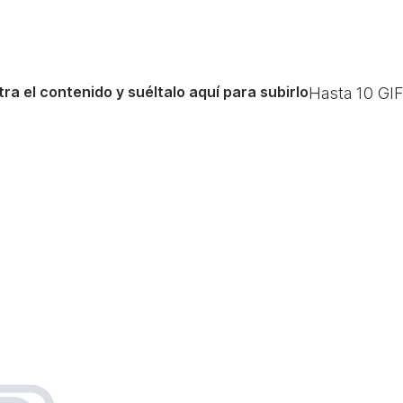
ra el contenido y suéltalo aquí para subirlo
Hasta
10
GIF