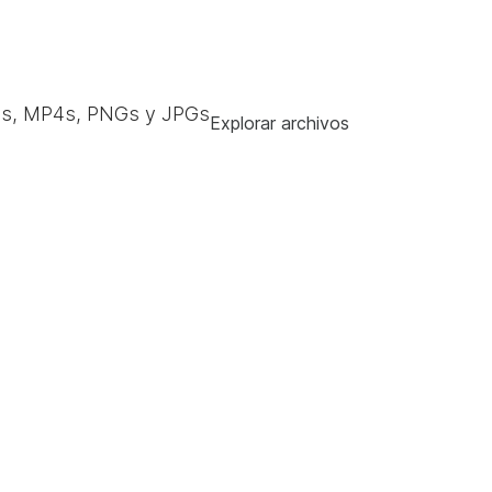
s, MP4s, PNGs y JPGs
Explorar archivos