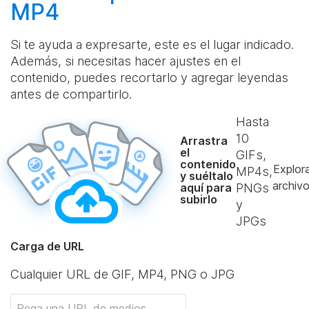
MP4
Si te ayuda a expresarte, este es el lugar indicado.
Además, si necesitas hacer ajustes en el
contenido, puedes recortarlo y agregar leyendas
antes de compartirlo.
Hasta
10
Arrastra
el
GIFs,
contenido
Explor
MP4s,
y suéltalo
archiv
aquí para
PNGs
subirlo
y
JPGs
Carga de URL
Cualquier URL de GIF, MP4, PNG o JPG