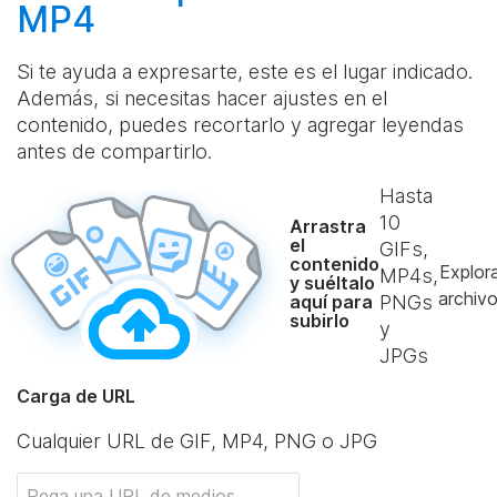
MP4
Si te ayuda a expresarte, este es el lugar indicado.
Además, si necesitas hacer ajustes en el
contenido, puedes recortarlo y agregar leyendas
antes de compartirlo.
Hasta
10
Arrastra
el
GIFs,
contenido
Explor
MP4s,
y suéltalo
archiv
aquí para
PNGs
subirlo
y
JPGs
Carga de URL
Cualquier URL de GIF, MP4, PNG o JPG