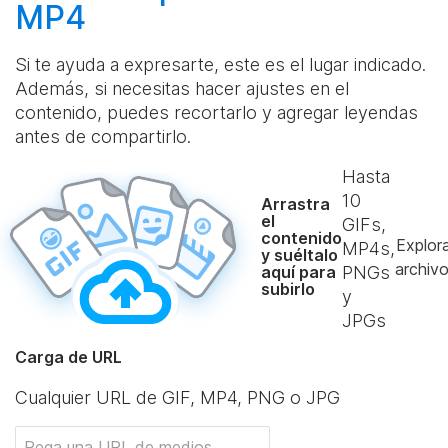
MP4
Si te ayuda a expresarte, este es el lugar indicado.
Además, si necesitas hacer ajustes en el
contenido, puedes recortarlo y agregar leyendas
antes de compartirlo.
Hasta
10
Arrastra
el
GIFs,
contenido
Explor
MP4s,
y suéltalo
archiv
aquí para
PNGs
subirlo
y
JPGs
Carga de URL
Cualquier URL de GIF, MP4, PNG o JPG