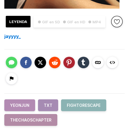
LEYENDA
● GIF en SD
● GIF en HD
● MP4
jayyyy_
YEONJUN
TXT
FIGHTORESCAPE
THECHAOSCHAPTER