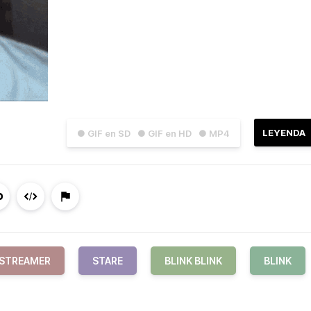
LEYENDA
● GIF en SD
● GIF en HD
● MP4
STREAMER
STARE
BLINK BLINK
BLINK