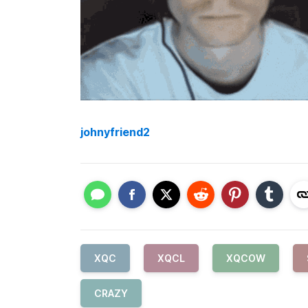
johnyfriend2
XQC
XQCL
XQCOW
CRAZY