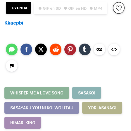
LEYENDA
● GIF en SD
● GIF en HD
● MP4
Kkaepbi
WHISPER ME A LOVE SONG
SASAKOI
SASAYAKU YOU NI KOI WO UTAU
YORI ASANAGI
HIMARI KINO