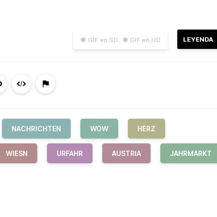
LEYENDA
● GIF en SD
● GIF en HD
NACHRICHTEN
WOW
HERZ
WIESN
URFAHR
AUSTRIA
JAHRMARKT