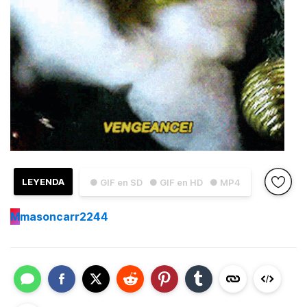
LEYENDA
● GIF en SD
● GIF en HD
● MP4
M
masoncarr2244