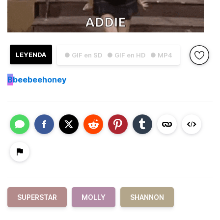
LEYENDA
● GIF en SD
● GIF en HD
● MP4
B
beebeehoney
SUPERSTAR
MOLLY
SHANNON