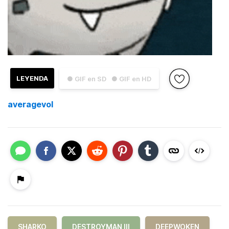
LEYENDA
● GIF en SD
● GIF en HD
averagevol
SHARKO
DESTROYMAN III
DEEPWOKEN