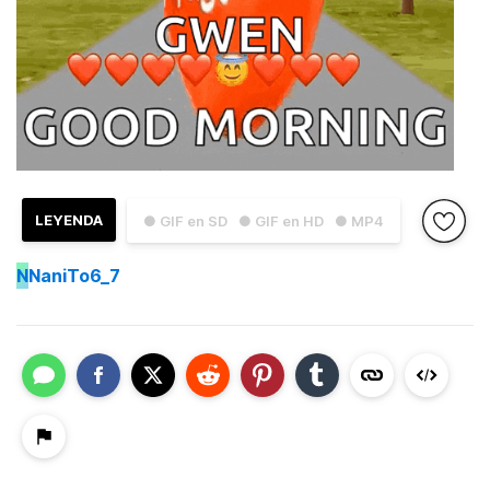
LEYENDA
● GIF en SD
● GIF en HD
● MP4
N
NaniTo6_7