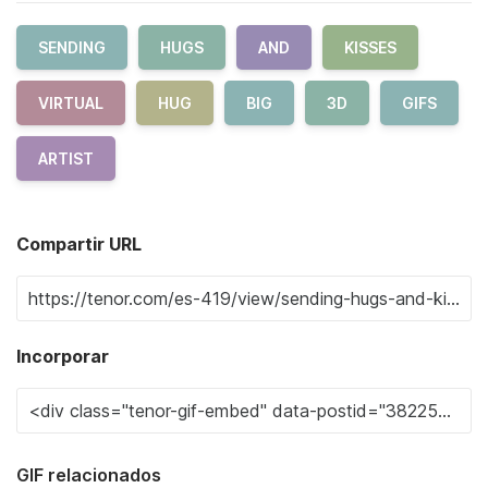
SENDING
HUGS
AND
KISSES
VIRTUAL
HUG
BIG
3D
GIFS
ARTIST
Compartir URL
Incorporar
GIF relacionados