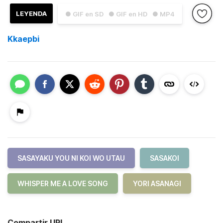
LEYENDA
● GIF en SD
● GIF en HD
● MP4
Kkaepbi
SASAYAKU YOU NI KOI WO UTAU
SASAKOI
WHISPER ME A LOVE SONG
YORI ASANAGI
Compartir URL