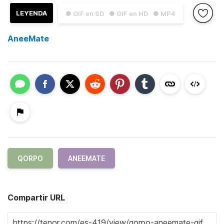
LEYENDA
● GIF en SD
● GIF en HD
● MP4
AneeMate
QORPO
ANEEMATE
Compartir URL