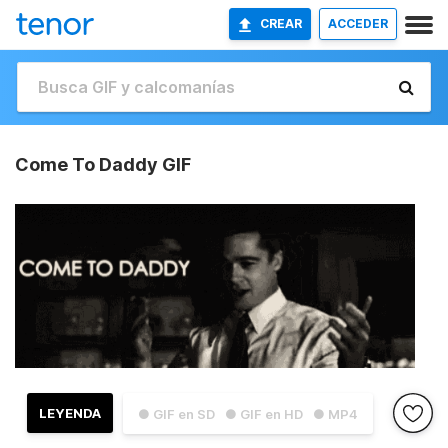
CREAR
ACCEDER
Come To Daddy GIF
LEYENDA
● GIF en SD
● GIF en HD
● MP4