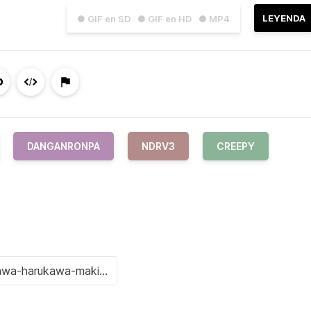
LEYENDA
● GIF en SD
● GIF en HD
● MP4
DANGANRONPA
NDRV3
CREEPY