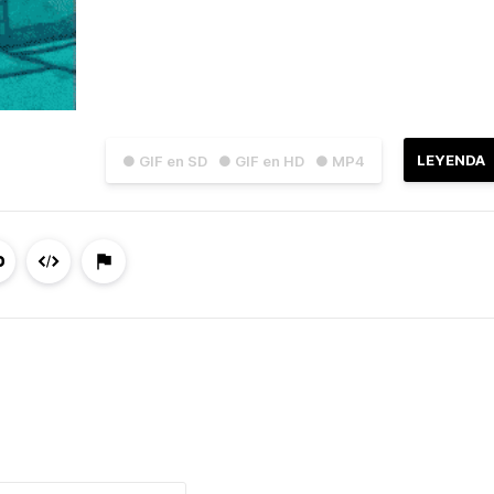
LEYENDA
● GIF en SD
● GIF en HD
● MP4