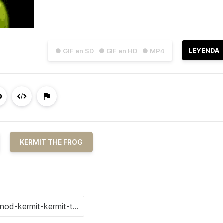
LEYENDA
● GIF en SD
● GIF en HD
● MP4
KERMIT THE FROG