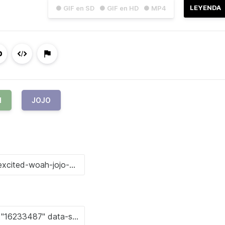
LEYENDA
● GIF en SD
● GIF en HD
● MP4
H
JOJO