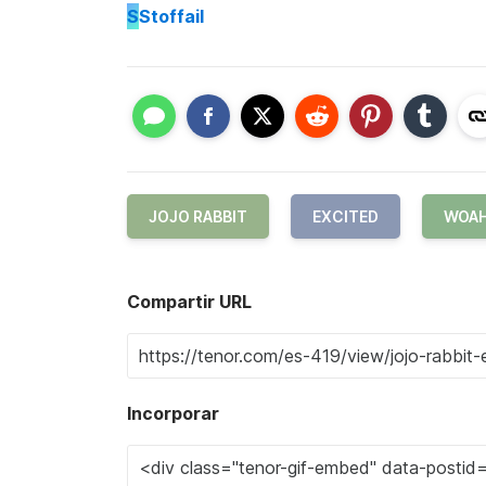
S
Stoffail
JOJO RABBIT
EXCITED
WOA
Compartir URL
Incorporar