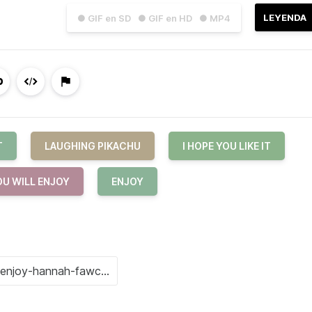
LEYENDA
● GIF en SD
● GIF en HD
● MP4
T
LAUGHING PIKACHU
I HOPE YOU LIKE IT
OU WILL ENJOY
ENJOY