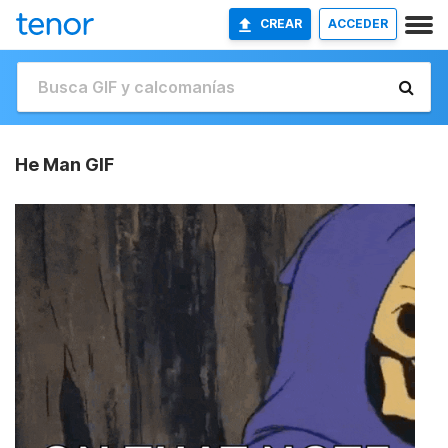
CREAR
ACCEDER
He Man GIF