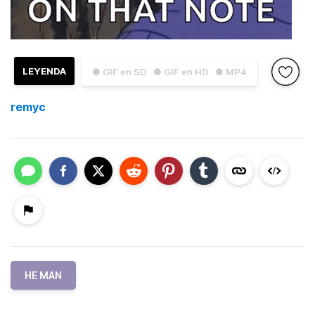
LEYENDA
● GIF en SD
● GIF en HD
● MP4
remyc
HE MAN