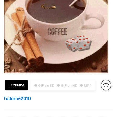
LEYENDA
● GIF en SD
● GIF en HD
● MP4
fodorne2010