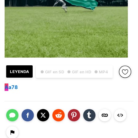
LEYENDA
● GIF en SD
● GIF en HD
● MP4
A
a78