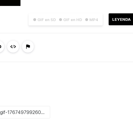
LEYENDA
● GIF en SD
● GIF en HD
● MP4