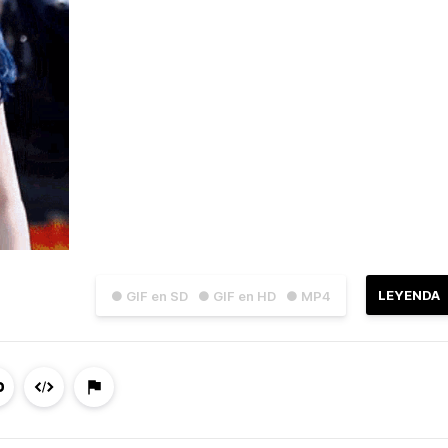
LEYENDA
● GIF en SD
● GIF en HD
● MP4