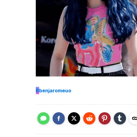
B
benjaromeuo