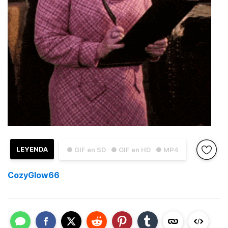
LEYENDA
● GIF en SD
● GIF en HD
● MP4
CozyGlow66