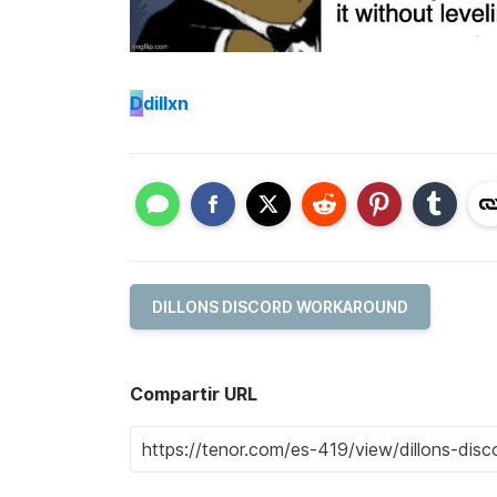
D
dillxn
DILLONS DISCORD WORKAROUND
Compartir URL