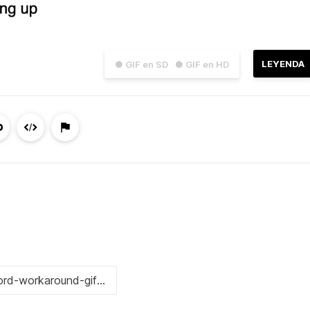
LEYENDA
● GIF en SD
● GIF en HD