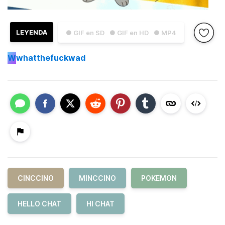
LEYENDA
● GIF en SD
● GIF en HD
● MP4
W
whatthefuckwad
CINCCINO
MINCCINO
POKEMON
HELLO CHAT
HI CHAT