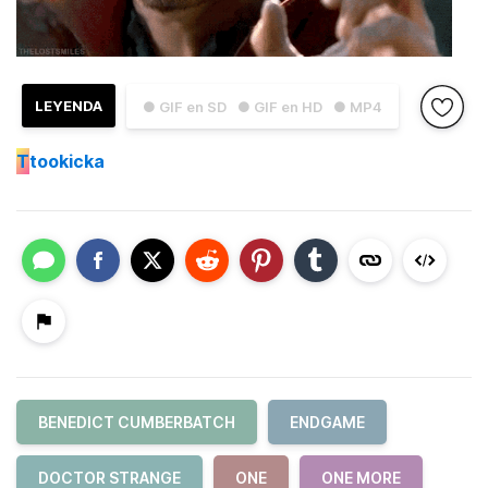
LEYENDA
● GIF en SD
● GIF en HD
● MP4
T
tookicka
BENEDICT CUMBERBATCH
ENDGAME
DOCTOR STRANGE
ONE
ONE MORE