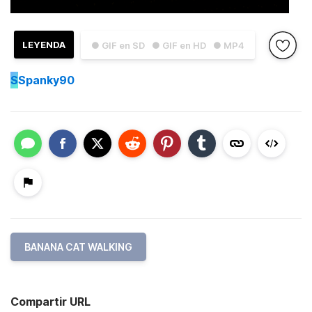
LEYENDA
● GIF en SD
● GIF en HD
● MP4
S
Spanky90
BANANA CAT WALKING
Compartir URL