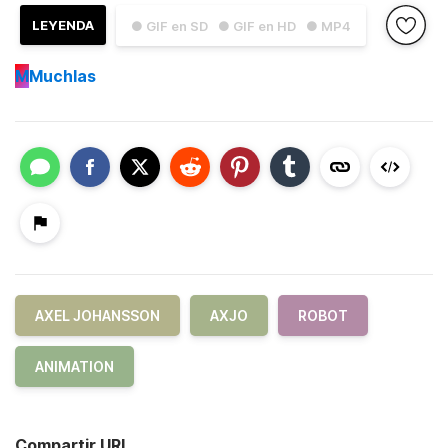
LEYENDA
● GIF en SD
● GIF en HD
● MP4
M
Muchlas
AXEL JOHANSSON
AXJO
ROBOT
ANIMATION
Compartir URL