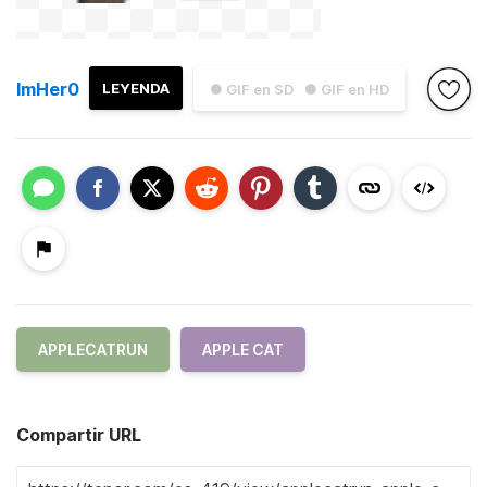
ImHer0
LEYENDA
● GIF en SD
● GIF en HD
APPLECATRUN
APPLE CAT
Compartir URL