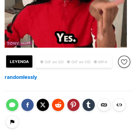
LEYENDA
● GIF en SD
● GIF en HD
● MP4
randomlessly