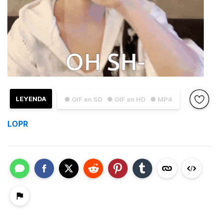
LEYENDA
● GIF en SD
● GIF en HD
● MP4
LOPR